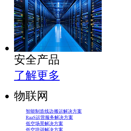
安全产品
了解更多
物联网
智能制造线边搬运解决方案
RaaS运营服务解决方案
低空场景解决方案
低空培训解决方案