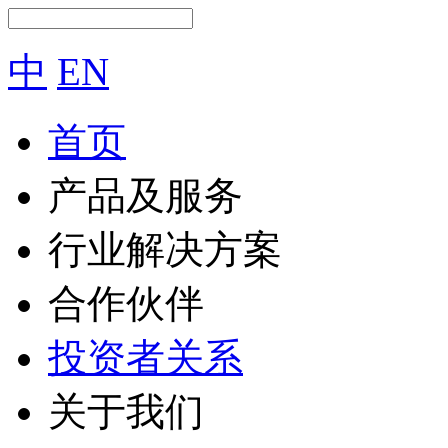
中
EN
首页
产品及服务
行业解决方案
合作伙伴
投资者关系
关于我们