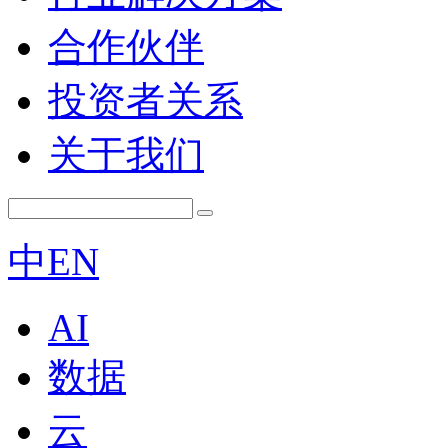
合作伙伴
投资者关系
关于我们
中
EN
AI
数据
云