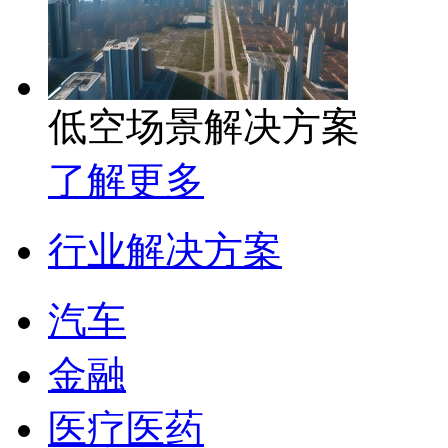
低空场景解决方案
了解更多
行业解决方案
汽车
金融
医疗医药