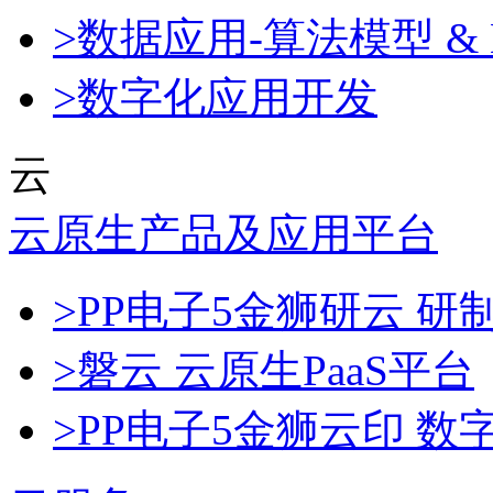
>数据应用-算法模型 & 
>数字化应用开发
云
云原生产品及应用平台
>PP电子5金狮研云 
>磐云 云原生PaaS平台
>PP电子5金狮云印 