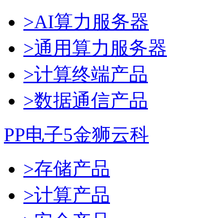
>AI算力服务器
>通用算力服务器
>计算终端产品
>数据通信产品
PP电子5金狮云科
>存储产品
>计算产品