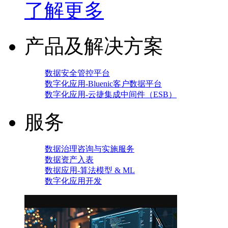
了解更多
产品及解决方案
数据安全管控平台
数字化应用-Bluenic客户数据平台
数字化应用-云捷集成中间件（ESB）
服务
数据治理咨询与实施服务
数据资产入表
数据应用-算法模型 & ML
数字化应用开发