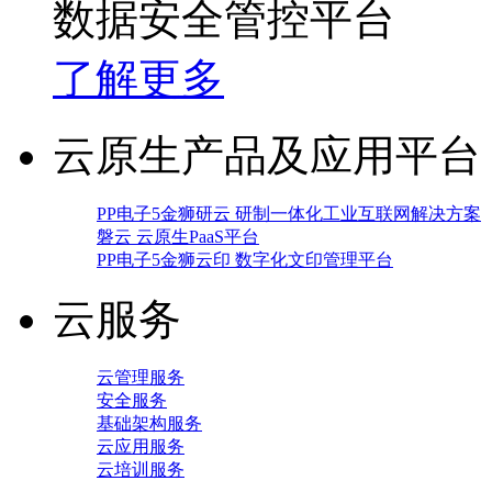
数据安全管控平台
了解更多
云原生产品及应用平台
PP电子5金狮研云 研制一体化工业互联网解决方案
磐云 云原生PaaS平台
PP电子5金狮云印 数字化文印管理平台
云服务
云管理服务
安全服务
基础架构服务
云应用服务
云培训服务