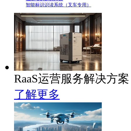
智能标识识读系统（叉车专用）
RaaS运营服务解决方案
了解更多