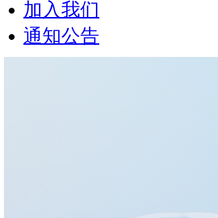
加入我们
通知公告